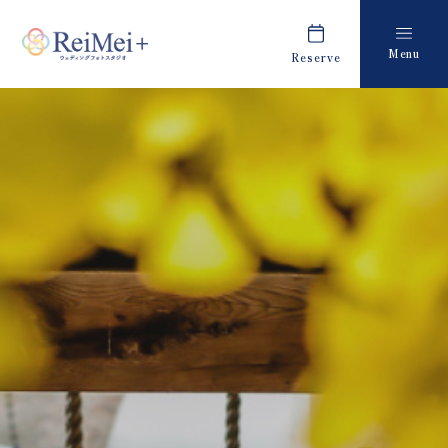
Menu
Reserve
Plan
Report
プラン・料金
撮影レポート
Costume
Staff
衣装
スタッフ紹介
About us
FAQ
私たちについて
よくあるご質問
Retouch
News
フォトレタッチ
キャンペーン・お知らせ
Studio
Blog
スタジオ紹介
ブログ