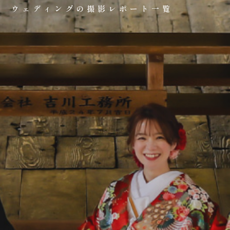
0120-05-7536
ウェディングの撮影レポート一覧
Tel.
Time.10:30 - 18:00（年中無休）