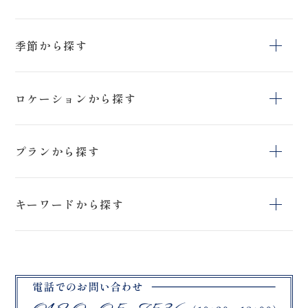
季節から探す
冬
夏
春
ロケーションから探す
秋
上富良野町日の
猪苗代ハーブ園
鳥沼公園
出公園
プランから探す
上富良野町
日の出公園
開成山球場
スタジオ＆ロケー
スタジオペットプ
アクティブフォト
ションフォトプラ
キーワードから探す
ラン
プラン
ン
石筵ふれあい牧
リステル猪苗代
旭岳
場
スタジオフォトプ
ブラックドレス
ロケーションフォ
吾妻小富士
桜
挙式フォトプラン
ラン
トプラン
マリアイースト教
曽原湖
大内宿
会
緑水苑
ハーブ園
教会