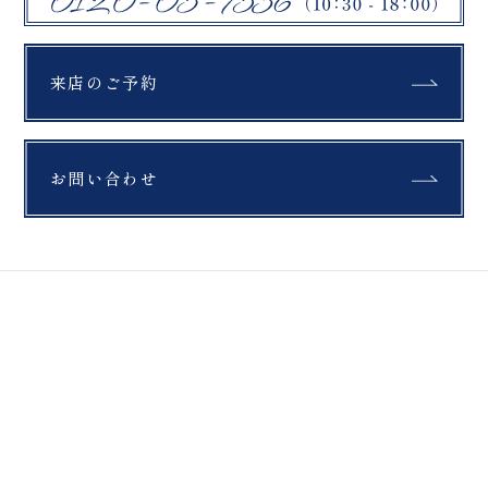
札幌市
モエレ沼公園
富良野
セレモニー
綿帽子
紋付袴
美瑛町
ファームズ千代田
四季彩の丘
来店のご予約
紅葉
銀杏
もみじ
青い池
翠ヶ丘公園
鶴ヶ城
福島県郡山市
公園
富良野
お問い合わせ
布引高原
開成山大神宮
北海道
ラベンダー
ひつじ
馬
薄磯海岸
スキー場
チャペル
撮影
鶴ヶ城
猪苗代
ホーム
撮影レポート
ウェディングの撮影レポート一覧
三ノ倉
日中線記念館
浄土平
ペット撮影
旭岳
登山
ホーム
スタジオ紹介
猪苗代湖
緑水苑
いわき
薄磯海岸
砂浜
プラン・料金
撮影レポート
マリアイースト教
会津
大内宿
ロケーションフォト
スタッフ紹介
会