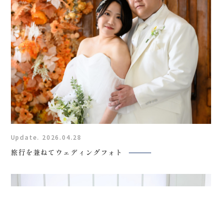
Update. 2026.04.28
旅行を兼ねてウェディングフォト