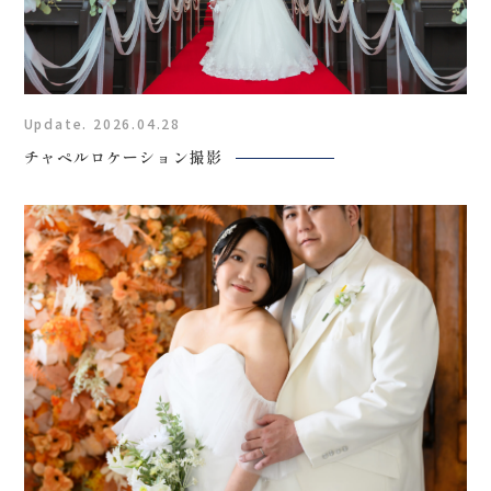
Update. 2026.04.28
チャペルロケーション撮影