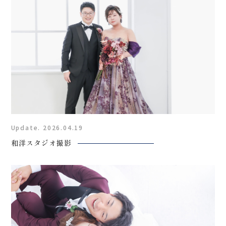
Update. 2026.04.19
和洋スタジオ撮影