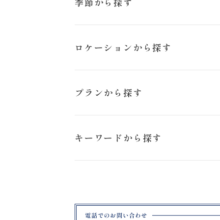
季節から探す
お問い合わせ
冬
ロケーションから探す
猪苗代ハーブ園
プランから探す
日の出公園
スタジオペットプラン
キーワードから探す
旭岳
ロケーションフォトプラン
ブラックドレス
札幌市
ハーブ園
ファームズ千代田