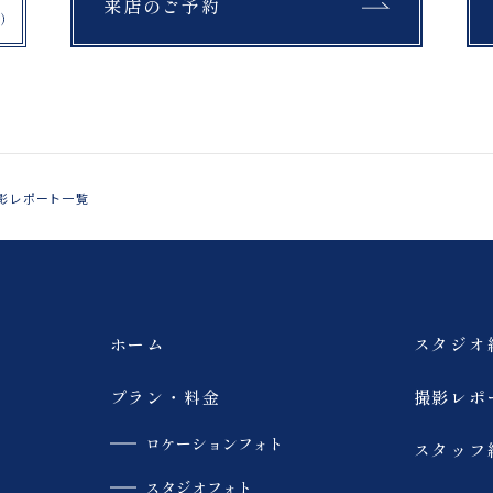
来店のご予約
紅葉
銀杏
布引高原
開成山大神宮
公園
富良野
スキー場
チャペル
馬
撮影
浄土平
猪苗代湖
影レポート一覧
ペット撮影
旭岳
薄磯海岸
砂浜
ホーム
スタジオ
大内宿
モエレ沼公園
プラン・料金
撮影レポ
ロケーションフォト
スタッフ
青い池
美瑛
スタジオフォト