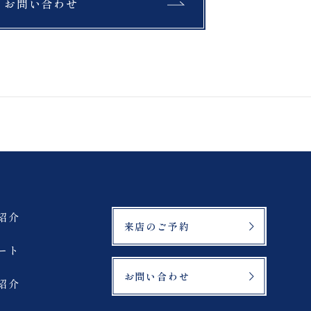
お問い合わせ
もみじ
北海道
ラベンダー
三ノ倉
鶴ヶ城
緑水苑
登山
マリアイースト教会
紹介
来店のご予約
札幌市
ート
お問い合わせ
紹介
サーフィン