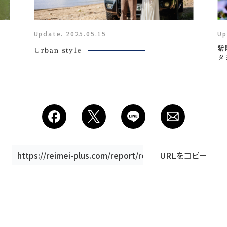
Costume
Update. 2025.05.15
Up
衣装
紫
Urban style
タ
About us
私たちについて
Retouch
https://reimei-plus.com/report/reportplan/studio-loca
URLをコピー
フォトレタッチ
Studio