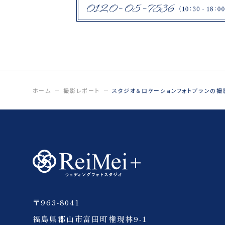
紋付袴
鶴ヶ城
福島県郡山市
薄磯海岸
ひつじ
日中線記念館
ホーム
撮影レポート
スタジオ＆ロケーションフォトプランの撮
猪苗代
いわき
会津
〒963-8041
四季彩の丘
福島県郡山市富田町権現林9-1