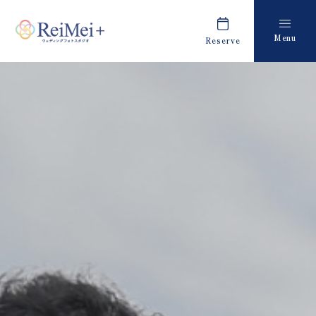
Menu
Reserve
Plan
Report
プラン・料金
撮影レポート
Costume
Staff
衣装
スタッフ紹介
About us
FAQ
私たちについて
よくあるご質問
Retouch
News
フォトレタッチ
キャンペーン・お知らせ
Studio
Blog
スタジオ紹介
ブログ