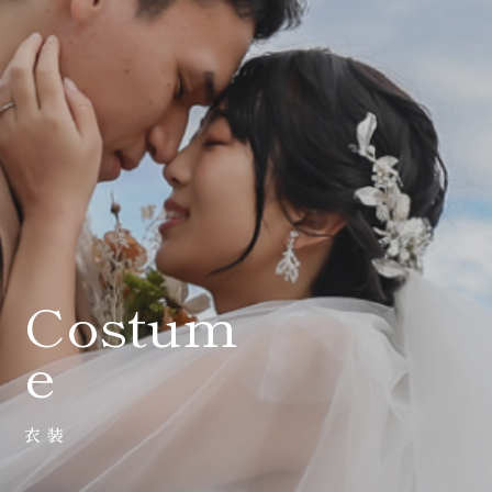
会社案内
プライバシーポリシー
来店のご予約
お問い合わせ
Costum
e
衣装
〒963-8041
福島県郡山市富田町権現林9−１