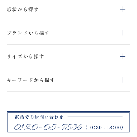
形状から探す
Aライン
エンパイアライン
スレンダー
ブランドから探す
プリンセスライン
マーメイド
セリナ
KIYOKO HATA
ANNASUI
サイズから探す
SACHIKO
ISAMU MORITA
HARDY AMIES
TSUTSUI
23号
21号
19号
キーワードから探す
桂由美
17号
15号
13号
色打掛
マタニティ対応
サイズ変更可能
11号
9号
7号
ロケ用
5号