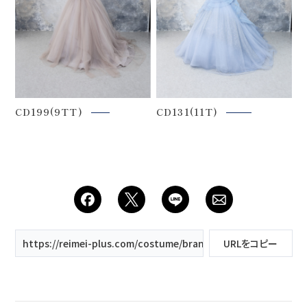
CD199(9TT)
CD131(11T)
https://reimei-plus.com/costume/brand/kiyoko-hata/
URLをコピー