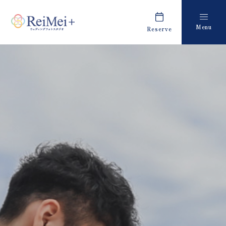
Menu
Reserve
Plan
Report
プラン・料金
撮影レポート
Costume
Staff
衣装
スタッフ紹介
About us
FAQ
私たちについて
よくあるご質問
Retouch
News
フォトレタッチ
キャンペーン・お知らせ
Studio
Blog
スタジオ紹介
ブログ