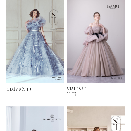
CD176(7-
CD178(9T)
11T)