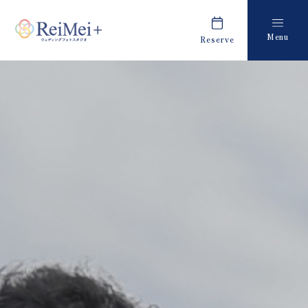
Menu
Reserve
Plan
Report
プラン・料金
撮影レポート
Costume
Staff
衣装
スタッフ紹介
About us
FAQ
私たちについて
よくあるご質問
Retouch
News
フォトレタッチ
キャンペーン・お知らせ
Studio
Blog
スタジオ紹介
ブログ