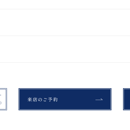
鳥沼公園
上富良野町日の出公園
開成山球場
石筵ふれあい牧場
スタジオ＆ロケーションフォトプ
アクティブフォトプラン
ラン
曽原湖
マリアイースト教会
挙式フォトプラン
吾妻小富士
桜
モエレ沼公園
富良野
教会
セレモニー
四季彩の丘
青い池
来店のご予約
紅葉
銀杏
布引高原
開成山大神宮
公園
富良野
スキー場
チャペル