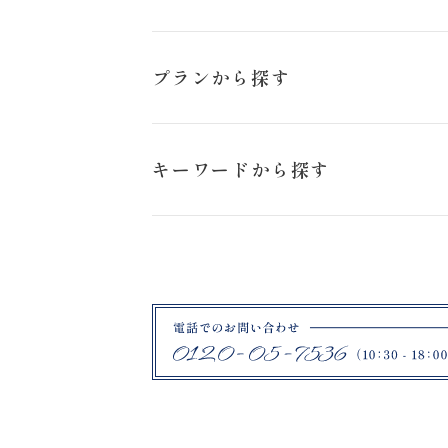
猪苗代ハーブ園
プランから探す
日の出公園
スタジオペットプラン
キーワードから探す
旭岳
ロケーションフォトプラン
ブラックドレス
札幌市
ハーブ園
ファームズ千代田
紋付袴
鶴ヶ城
福島県郡山市
薄磯海岸