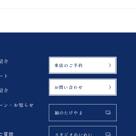
鶴ヶ城
緑水苑
登山
マリアイースト教会
紹介
来店のご予約
札幌市
ート
お問い合わせ
紹介
サーフィン
ーン・お知らせ
夏
紬のたけやま
アクティブ
ご質問
スタジオれいめい