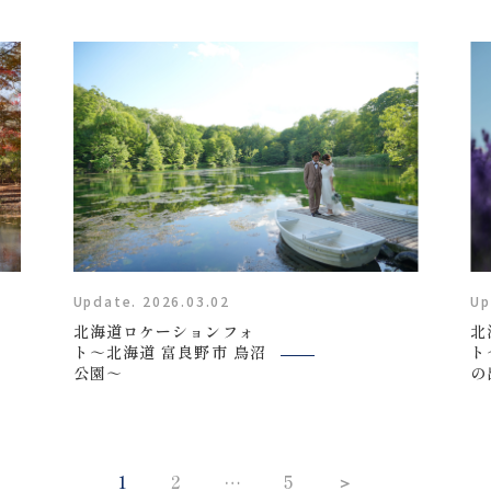
衣装
About us
私たちについて
Retouch
フォトレタッチ
Update. 2026.03.02
Up
北海道ロケーションフォ
北
ト～北海道 富良野市 鳥沼
Studio
ト
公園～
の
スタジオ紹介
1
2
5
＞
…