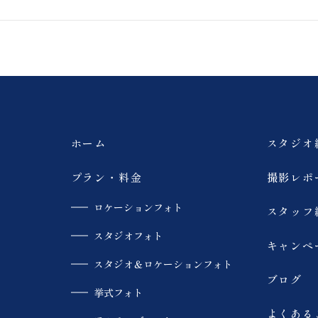
馬
撮影
浄土平
猪苗代湖
ペット撮影
旭岳
薄磯海岸
砂浜
ホーム
スタジオ
大内宿
モエレ沼公園
プラン・料金
撮影レポ
ロケーションフォト
スタッフ
青い池
美瑛
スタジオフォト
キャンペ
SUP
カラードレス
スタジオ＆ロケーションフォト
ブログ
挙式フォト
趣味
スキー場
よくある