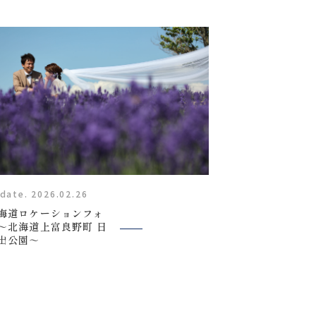
スタッフ紹介
FAQ
よくあるご質問
News
キャンペーン・お知らせ
date. 2026.02.26
海道ロケーションフォ
～北海道上富良野町 日
Blog
出公園～
ブログ