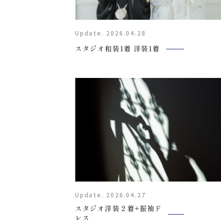
Update. 2026.04.28
スタジオ和装1着 洋装1着
〒963-8041
Update. 2026.04.27
福島県郡山市富田町権現林9−１
スタジオ洋装２着+振袖ド
レス