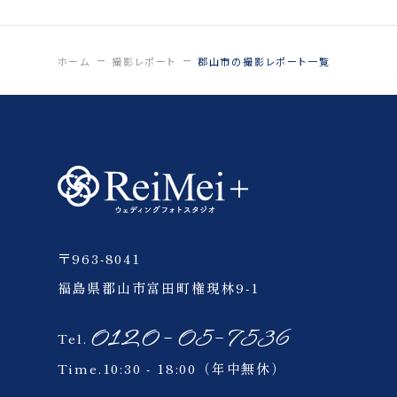
ひつじ
日中線記念館
ホーム
撮影レポート
郡山市の撮影レポート一覧
猪苗代
いわき
会津
〒963-8041
四季彩の丘
福島県郡山市富田町権現林9-1
ウェイクサーフィン
0120-05-7536
Tel.
Time.10:30 - 18:00（年中無休）
ペット