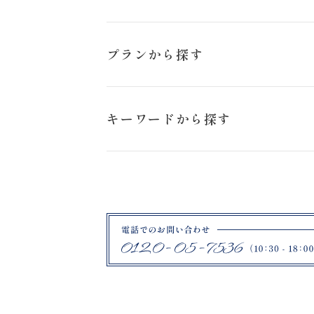
猪苗代ハーブ園
プランから探す
日の出公園
スタジオペットプラン
キーワードから探す
旭岳
ロケーションフォトプラン
ブラックドレス
札幌市
ハーブ園
ファームズ千代田
紋付袴
鶴ヶ城
福島県郡山市
薄磯海岸