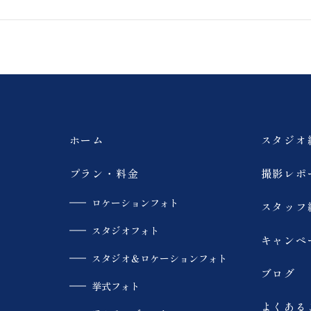
馬
撮影
浄土平
猪苗代湖
ペット撮影
旭岳
薄磯海岸
砂浜
ホーム
スタジオ
大内宿
モエレ沼公園
プラン・料金
撮影レポ
ロケーションフォト
スタッフ
青い池
美瑛
スタジオフォト
キャンペ
SUP
カラードレス
スタジオ＆ロケーションフォト
ブログ
挙式フォト
趣味
スキー場
よくある