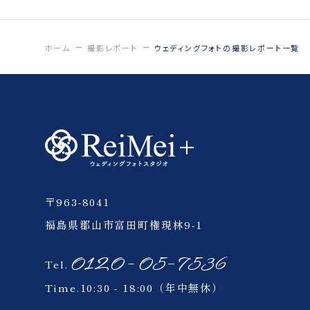
ひつじ
日中線記念館
ホーム
撮影レポート
ウェディングフォトの撮影レポート一覧
猪苗代
いわき
会津
〒963-8041
四季彩の丘
福島県郡山市富田町権現林9-1
ウェイクサーフィン
0120-05-7536
Tel.
Time.10:30 - 18:00（年中無休）
ペット