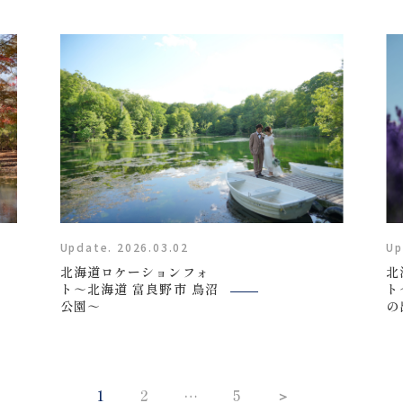
衣装
About us
私たちについて
Retouch
フォトレタッチ
Update. 2026.03.02
Up
北海道ロケーションフォ
北
ト～北海道 富良野市 鳥沼
Studio
ト
公園～
の
スタジオ紹介
1
2
5
＞
…