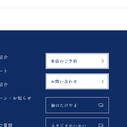
鶴ヶ城
緑水苑
登山
マリアイースト教会
紹介
来店のご予約
札幌市
ート
お問い合わせ
紹介
サーフィン
ーン・お知らせ
夏
紬のたけやま
アクティブ
ご質問
スタジオれいめい