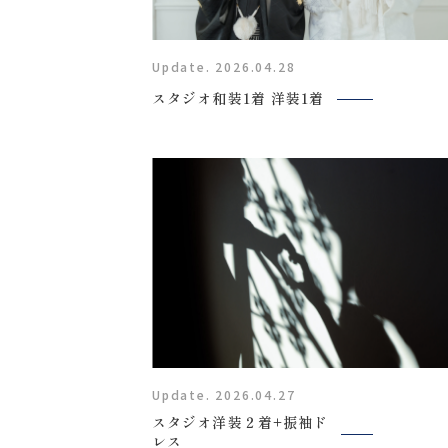
Update. 2026.04.28
スタジオ和装1着 洋装1着
〒963-8041
Update. 2026.04.27
福島県郡山市富田町権現林9−１
スタジオ洋装２着+振袖ド
レス