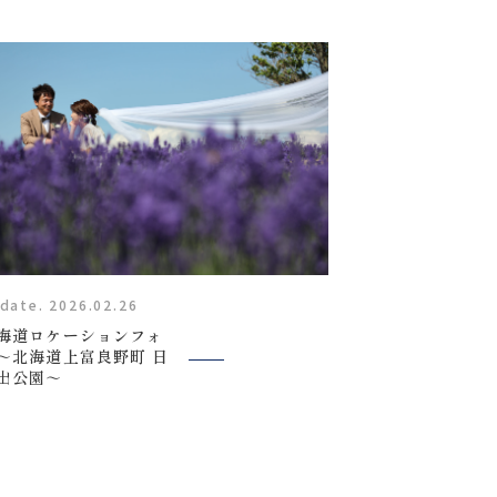
スタッフ紹介
FAQ
よくあるご質問
News
キャンペーン・お知らせ
date. 2026.02.26
海道ロケーションフォ
～北海道上富良野町 日
Blog
出公園～
ブログ