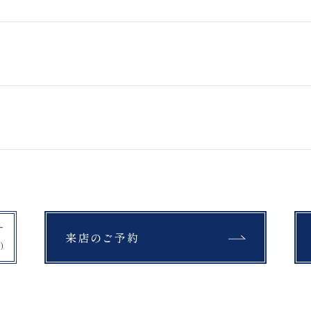
鳥沼公園
上富良野町日の出公園
開成山球場
石筵ふれあい牧場
スタジオ＆ロケーションフォトプ
アクティブフォトプラン
ラン
曽原湖
マリアイースト教会
挙式フォトプラン
吾妻小富士
桜
モエレ沼公園
富良野
教会
セレモニー
四季彩の丘
青い池
来店のご予約
紅葉
銀杏
布引高原
開成山大神宮
公園
富良野
スキー場
チャペル