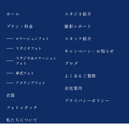
ペット撮影
旭岳
登山
ホーム
スタジオ紹介
猪苗代湖
緑水苑
いわき
薄磯海岸
砂浜
プラン・料金
撮影レポート
マリアイースト教
会津
大内宿
ロケーションフォト
スタッフ紹介
会
スタジオフォト
キャンペーン・お知らせ
モエレ沼公園
札幌市
四季彩の丘
スタジオ＆ロケーション
フォト
ブログ
青い池
美瑛
サーフィン
挙式フォト
よくあるご質問
アクティブフォト
ウェイクサーフィ
会社案内
SUP
カラードレス
ン
衣装
プライバシーポリシー
夏
ペット
趣味
フォトレタッチ
私たちについて
スキー場
アクティブ
北海道