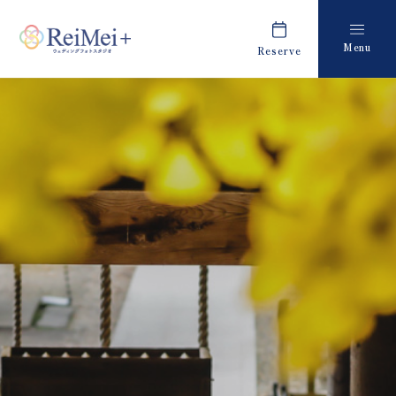
Menu
Reserve
Plan
Report
プラン・料金
撮影レポート
Costume
Staff
衣装
スタッフ紹介
About us
FAQ
私たちについて
よくあるご質問
Retouch
News
フォトレタッチ
キャンペーン・お知らせ
Studio
Blog
スタジオ紹介
ブログ