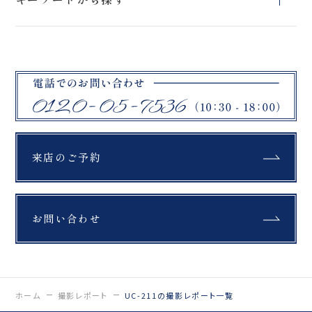
ラン
プラン
ン
石筵ふれあい牧
リステル猪苗代
旭岳
場
スタジオフォトプ
ブラックドレス
ロケーションフォ
吾妻小富士
桜
挙式フォトプラン
ラン
トプラン
マリアイースト教
曽原湖
大内宿
会
緑水苑
ハーブ園
教会
札幌市
モエレ沼公園
富良野
セレモニー
綿帽子
紋付袴
美瑛町
ファームズ千代田
四季彩の丘
来店のご予約
紅葉
銀杏
もみじ
青い池
翠ヶ丘公園
鶴ヶ城
福島県郡山市
公園
富良野
お問い合わせ
布引高原
開成山大神宮
北海道
ラベンダー
ひつじ
馬
薄磯海岸
スキー場
チャペル
撮影
鶴ヶ城
猪苗代
ホーム
撮影レポート
UC-211の撮影レポート一覧
三ノ倉
日中線記念館
浄土平