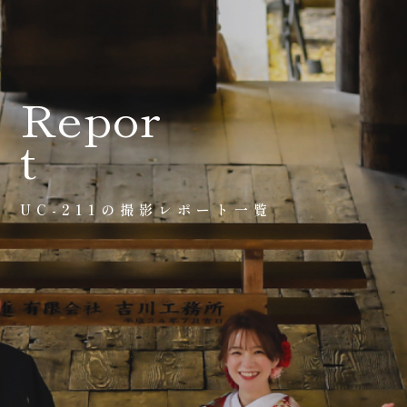
会社案内
プライバシーポリシー
Repor
t
来店のご予約
UC-211の撮影レポート一覧
お問い合わせ
〒963-8041
福島県郡山市富田町権現林9−１