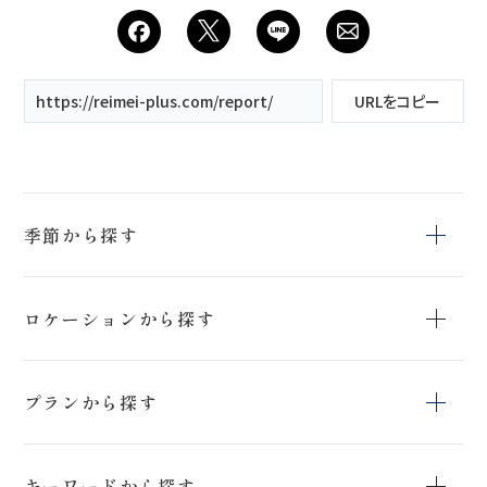
https://reimei-plus.com/report/
URLをコピー
季節から探す
冬
夏
春
ロケーションから探す
秋
上富良野町日の
猪苗代ハーブ園
鳥沼公園
出公園
プランから探す
上富良野町
日の出公園
開成山球場
スタジオ＆ロケー
スタジオペットプ
アクティブフォト
ションフォトプラ
キーワードから探す