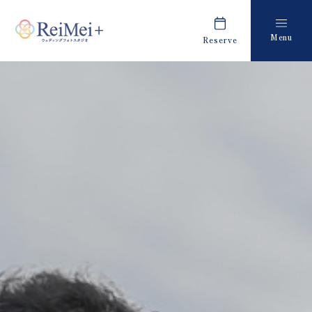
Menu
Reserve
Plan
Report
プラン・料金
撮影レポート
Costume
Staff
衣装
スタッフ紹介
About us
FAQ
私たちについて
よくあるご質問
Retouch
News
フォトレタッチ
キャンペーン・お知らせ
Studio
Blog
スタジオ紹介
ブログ