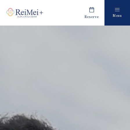
Menu
Reserve
Plan
Report
プラン・料金
撮影レポート
Costume
Staff
衣装
スタッフ紹介
About us
FAQ
私たちについて
よくあるご質問
Retouch
News
フォトレタッチ
キャンペーン・お知らせ
Studio
Blog
スタジオ紹介
ブログ