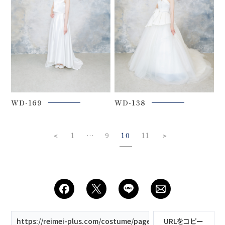
WD-169
WD-138
＜
1
9
10
11
＞
…
https://reimei-plus.com/costume/page/10/
URLをコピー