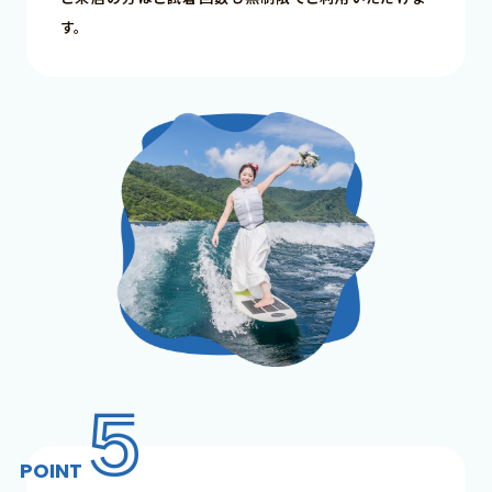
す。
5
特長
POINT