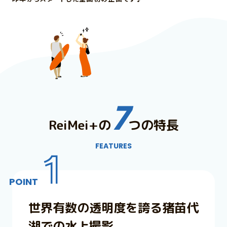
18:
7
ReiMei+の
つの特長
FEATURES
1
POINT
世界有数の透明度を誇る
猪苗代
湖での水上撮影