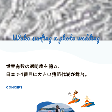
e.1
Wake surfing x photo wedding
世界有数の透明度を誇る、
0:3
日本で4番目に大きい猪苗代湖が舞台。
CONCEPT