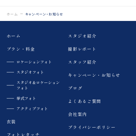
0120-05-7536
Tel.
ホーム
キャンペーン・お知らせ
Time.10:30 - 18:00（年中無休）
ホーム
スタジオ紹介
プラン・料金
撮影レポート
ロケーションフォト
スタッフ紹介
スタジオフォト
キャンペーン・お知らせ
スタジオ＆ロケーション
フォト
ブログ
挙式フォト
よくあるご質問
アクティブフォト
会社案内
衣装
プライバシーポリシー
フォトレタッチ