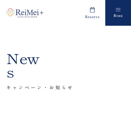
Menu
Reserve
Plan
Report
プラン・料金
撮影レポート
Costume
Staff
New
衣装
スタッフ紹介
s
About us
FAQ
私たちについて
よくあるご質問
キャンペーン・お知らせ
Retouch
News
フォトレタッチ
キャンペーン・お知らせ
Studio
Blog
スタジオ紹介
ブログ