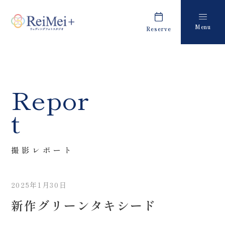
Menu
Reserve
Plan
Report
プラン・料金
撮影レポート
Costume
Staff
Repor
衣装
スタッフ紹介
t
About us
FAQ
私たちについて
よくあるご質問
撮影レポート
Retouch
News
フォトレタッチ
キャンペーン・お知らせ
2025年1月30日
Studio
Blog
新作グリーンタキシード
スタジオ紹介
ブログ