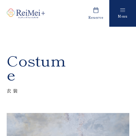
Menu
Reserve
Plan
Report
プラン・料金
撮影レポート
Costume
Staff
Costum
衣装
スタッフ紹介
e
About us
FAQ
私たちについて
よくあるご質問
衣装
Retouch
News
フォトレタッチ
キャンペーン・お知らせ
Studio
Blog
スタジオ紹介
ブログ