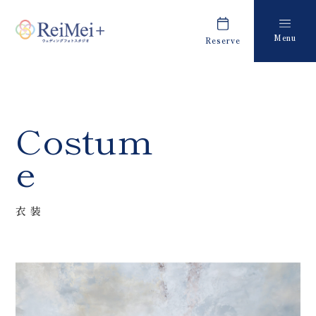
Menu
Reserve
Plan
Report
プラン・料金
撮影レポート
Costume
Staff
Costum
衣装
スタッフ紹介
e
About us
FAQ
私たちについて
よくあるご質問
衣装
Retouch
News
フォトレタッチ
キャンペーン・お知らせ
Studio
Blog
スタジオ紹介
ブログ