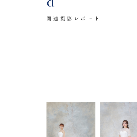
d
〒963-8041
関連撮影レポート
福島県郡山市富田町権現林9−１
0120-05-7536
Tel.
Time.10:30 - 18:00（年中無休）