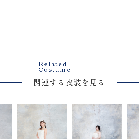
プラン・料金
Costume
衣装
About us
Related
Costume
関連する衣装を見る
私たちについて
Retouch
フォトレタッチ