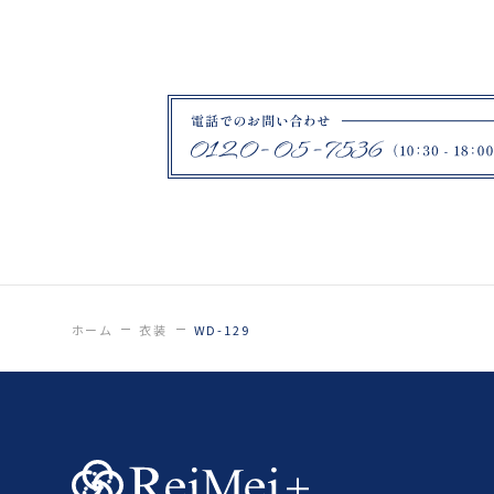
ホーム
衣装
WD-129