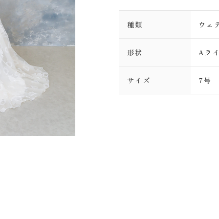
種類
ウェ
形状
Aラ
サイズ
7号
Plan