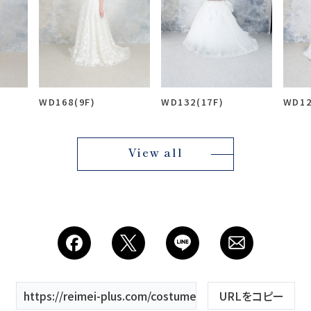
Studio
スタジオ紹介
WD168(9F)
WD132(17F)
WD12
会社
View all
https://reimei-plus.com/costume/wd-129/
URLをコピー