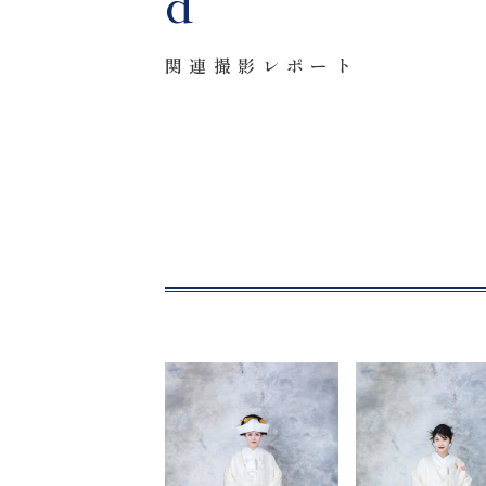
d
〒963-8041
関連撮影レポート
福島県郡山市富田町権現林9−１
0120-05-7536
Tel.
Time.10:30 - 18:00（年中無休）