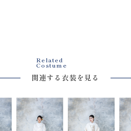
プラン・料金
Costume
衣装
About us
Related
Costume
関連する衣装を見る
私たちについて
Retouch
フォトレタッチ