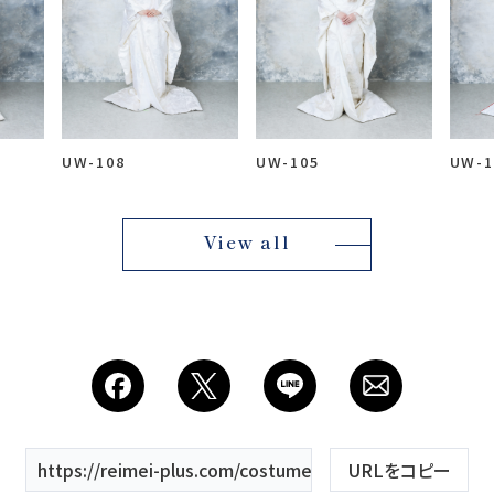
Studio
スタジオ紹介
UW-108
UW-105
UW-1
会社
View all
https://reimei-plus.com/costume/uw-103/
URLをコピー