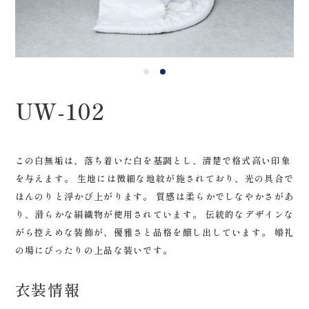
0120-05-7536
Tel.
Time.10:30 - 18:00（年中無休）
UW-102
この白無垢は、落ち着いた白を基調とし、清楚で格式高い印象
を与えます。 生地には微細な地紋が施されており、光の具合で
ほんのりと浮かび上がります。 質感は柔らかでしなやかさがあ
り、滑らかな絹織物が使用されています。 伝統的なデザインな
がら控えめな装飾が、優雅さと品格を醸し出しています。 婚礼
の場にぴったりの上品な装いです。
衣装情報