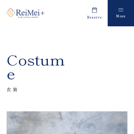
Menu
Reserve
Plan
Report
プラン・料金
撮影レポート
Costume
Staff
Costum
衣装
スタッフ紹介
e
About us
FAQ
私たちについて
よくあるご質問
衣装
Retouch
News
フォトレタッチ
キャンペーン・お知らせ
Studio
Blog
スタジオ紹介
ブログ