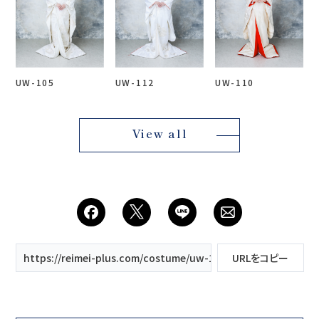
UW-105
UW-112
UW-110
View all
https://reimei-plus.com/costume/uw-102/
URLをコピー