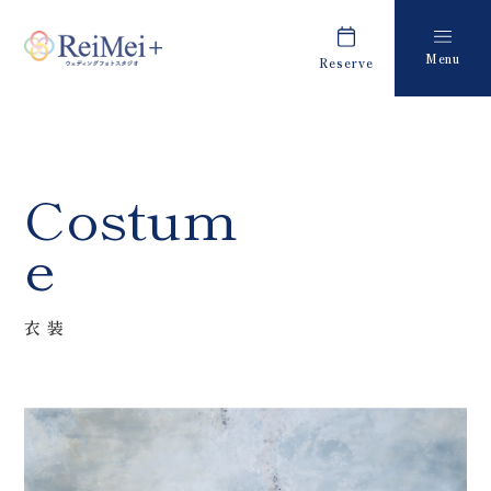
Menu
Reserve
Plan
Report
プラン・料金
撮影レポート
Costume
Staff
Costum
衣装
スタッフ紹介
e
About us
FAQ
私たちについて
よくあるご質問
衣装
Retouch
News
フォトレタッチ
キャンペーン・お知らせ
Studio
Blog
スタジオ紹介
ブログ