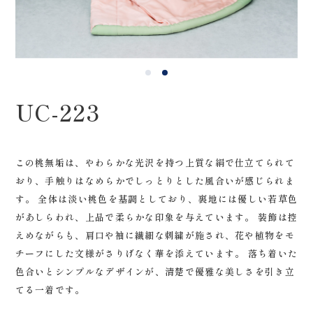
0120-05-7536
Tel.
Time.10:30 - 18:00（年中無休）
UC-223
この桃無垢は、やわらかな光沢を持つ上質な絹で仕立てられて
おり、手触りはなめらかでしっとりとした風合いが感じられま
す。 全体は淡い桃色を基調としており、裏地には優しい若草色
があしらわれ、上品で柔らかな印象を与えています。 装飾は控
えめながらも、肩口や袖に繊細な刺繍が施され、花や植物をモ
チーフにした文様がさりげなく華を添えています。 落ち着いた
色合いとシンプルなデザインが、清楚で優雅な美しさを引き立
てる一着です。