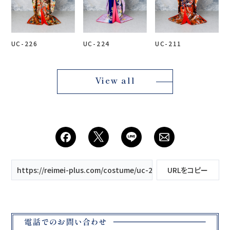
UC-226
UC-224
UC-211
View all
https://reimei-plus.com/costume/uc-209/
URLをコピー