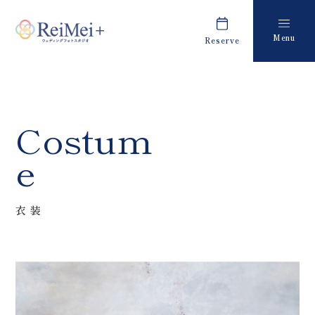
Menu
Reserve
Plan
Report
プラン・料金
撮影レポート
Costume
Staff
Costum
衣装
スタッフ紹介
e
About us
FAQ
私たちについて
よくあるご質問
衣装
Retouch
News
フォトレタッチ
キャンペーン・お知らせ
Studio
Blog
スタジオ紹介
ブログ