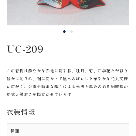
0120-05-7536
Tel.
Time.10:30 - 18:00（年中無休）
UC-209
この着物は鮮やかな赤地に鶴や松、牡丹、菊、四季花々が彩り
豊かに配され、裾に向かって黒へのぼかしと華やかな花丸文様
が広がり、金彩や緻密な織りによる光沢と厚みのある絹織物が
格式と優雅さを際立たせています。
衣装情報
種類