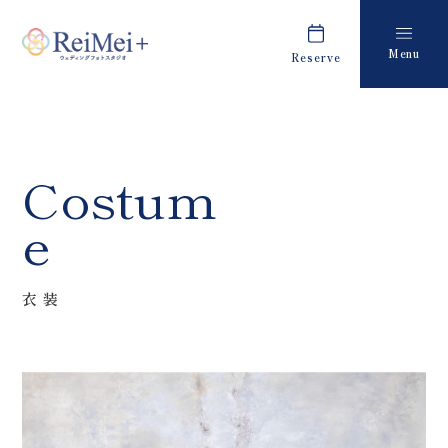
Menu
Reserve
Plan
Report
プラン・料金
撮影レポート
Costume
Staff
Costum
衣装
スタッフ紹介
e
About us
FAQ
私たちについて
よくあるご質問
衣装
Retouch
News
フォトレタッチ
キャンペーン・お知らせ
Studio
Blog
スタジオ紹介
ブログ