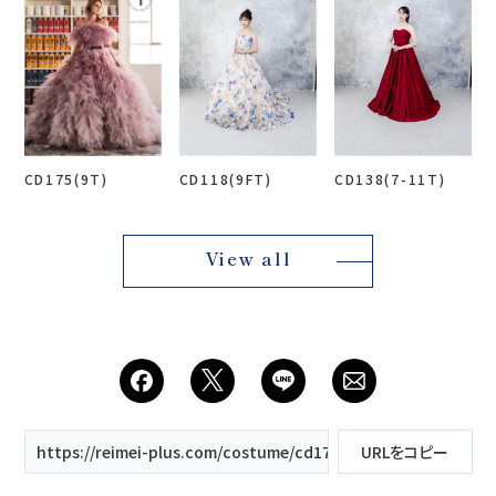
CD175(9T)
CD118(9FT)
CD138(7-11T)
View all
https://reimei-plus.com/costume/cd174/
URLをコピー