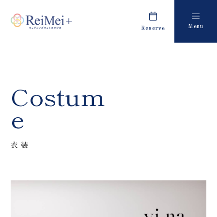
Menu
Reserve
Plan
Report
プラン・料金
撮影レポート
Costume
Staff
Costum
衣装
スタッフ紹介
e
About us
FAQ
私たちについて
よくあるご質問
衣装
Retouch
News
フォトレタッチ
キャンペーン・お知らせ
Studio
Blog
スタジオ紹介
ブログ