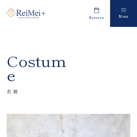
Menu
Reserve
Plan
Report
プラン・料金
撮影レポート
Costume
Staff
Costum
衣装
スタッフ紹介
e
About us
FAQ
私たちについて
よくあるご質問
衣装
Retouch
News
フォトレタッチ
キャンペーン・お知らせ
Studio
Blog
スタジオ紹介
ブログ