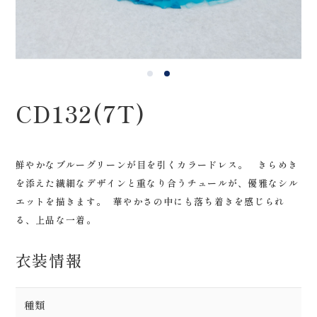
0120-05-7536
Tel.
Time.10:30 - 18:00（年中無休）
CD132(7T)
鮮やかなブルーグリーンが目を引くカラードレス。 きらめき
を添えた繊細なデザインと重なり合うチュールが、優雅なシル
エットを描きます。 華やかさの中にも落ち着きを感じられ
る、上品な一着。
衣装情報
種類