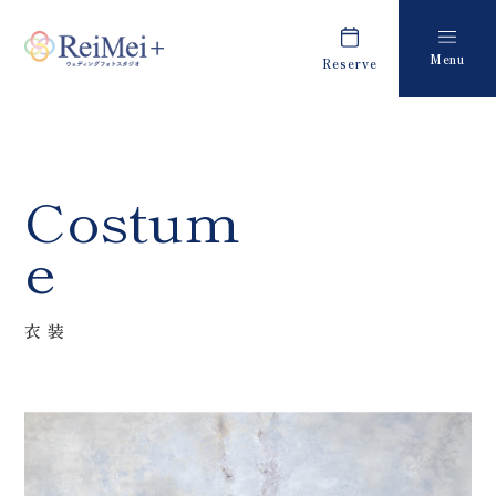
Menu
Reserve
Plan
Report
プラン・料金
撮影レポート
Costume
Staff
Costum
衣装
スタッフ紹介
e
About us
FAQ
私たちについて
よくあるご質問
衣装
Retouch
News
フォトレタッチ
キャンペーン・お知らせ
Studio
Blog
スタジオ紹介
ブログ