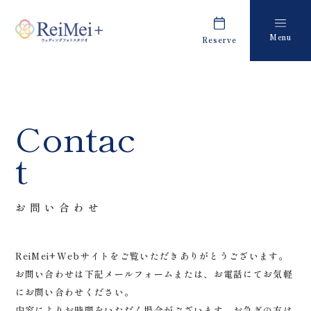
Menu
Reserve
Plan
Report
プラン・料金
撮影レポート
Costume
Staff
Contac
衣装
スタッフ紹介
t
About us
FAQ
私たちについて
よくあるご質問
お問い合わせ
Retouch
News
フォトレタッチ
キャンペーン・お知らせ
ReiMei+Webサイトをご覧いただきありがとうございます。
お問い合わせは下記メールフォームまたは、お電話にてお気軽
Studio
Blog
にお問い合わせください。
スタジオ紹介
ブログ
内容によりお時間をいただく場合がございます。お急ぎの方は