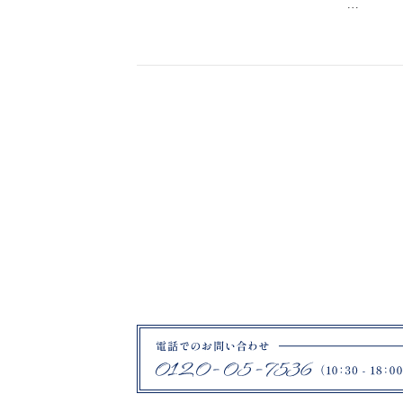
福島県郡山市富田町権現林9−１
…
0120-05-7536
Tel.
Time.10:30 - 18:00（年中無休）
来店のご予約