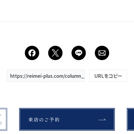
Costume
衣装
About us
私たちについて
Retouch
https://reimei-plus.com/column_tag/wedding-photo/
URLをコピー
フォトレタッチ
Studio
来店のご予約
スタジオ紹介