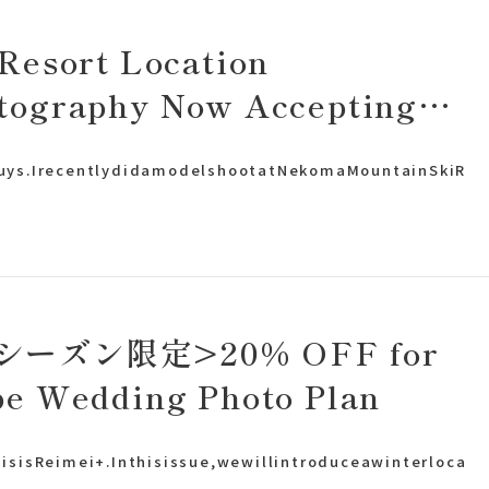
 Resort Location
tography Now Accepting
lications!
Guys.IrecentlydidamodelshootatNekomaMountainSkiR
Plan
シーズン限定>20% OFF for
pe Wedding Photo Plan
プラン・料金
hisisReimei+.Inthisissue,wewillintroduceawinterloca