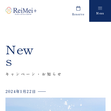
Menu
Reserve
Plan
Report
プラン・料金
撮影レポート
Costume
Staff
New
衣装
スタッフ紹介
s
About us
FAQ
私たちについて
よくあるご質問
キャンペーン・お知らせ
Retouch
News
フォトレタッチ
キャンペーン・お知らせ
2024年1月22日
Studio
Blog
スタジオ紹介
ブログ