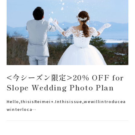
会社案内
プライバシーポリシー
来店のご予約
お問い合わせ
<今シーズン限定>20% OFF for
Slope Wedding Photo Plan
Hello,thisisReimei+.Inthisissue,wewillintroducea
winterloca…
〒963-8041
福島県郡山市富田町権現林9−１