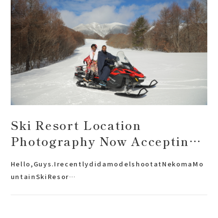
会社案内
プライバシーポリシー
来店のご予約
お問い合わせ
Ski Resort Location
Photography Now Accepting
applications!
Hello,Guys.IrecentlydidamodelshootatNekomaMo
untainSkiResor…
〒963-8041
福島県郡山市富田町権現林9−１