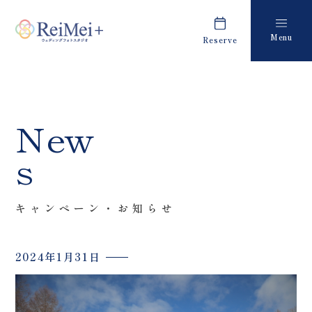
Menu
Reserve
Plan
Report
プラン・料金
撮影レポート
Costume
Staff
New
衣装
スタッフ紹介
s
About us
FAQ
私たちについて
よくあるご質問
キャンペーン・お知らせ
Retouch
News
フォトレタッチ
キャンペーン・お知らせ
2024年1月31日
Studio
Blog
スタジオ紹介
ブログ