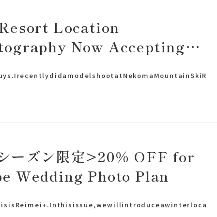
 Resort Location
tography Now Accepting
lications!
Guys.IrecentlydidamodelshootatNekomaMountainSkiR
Plan
シーズン限定>20% OFF for
pe Wedding Photo Plan
プラン・料金
hisisReimei+.Inthisissue,wewillintroduceawinterloca