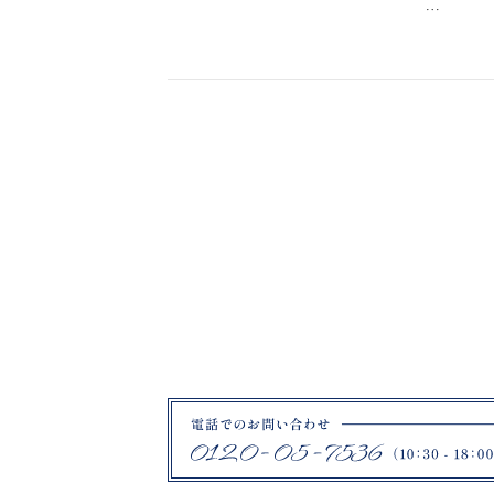
福島県郡山市富田町権現林9−１
…
0120-05-7536
Tel.
Time.10:30 - 18:00（年中無休）
来店のご予約