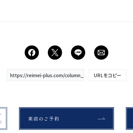
Costume
衣装
About us
私たちについて
Retouch
https://reimei-plus.com/column_tag/location-video/
URLをコピー
フォトレタッチ
Studio
来店のご予約
スタジオ紹介