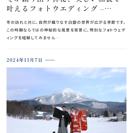
叶えるフォトウエディング –
ReiMei+が贈る特別なメモリアル
冬の訪れと共に、自然が織りなす白銀の世界が広がる季節です。
撮影サービス
この時期ならではの神秘的な風景を背景に、特別なフォトウェデ
ィングを経験してみません…
2024年11月7日