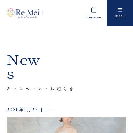
Menu
Reserve
Plan
Report
プラン・料金
撮影レポート
Costume
Staff
New
衣装
スタッフ紹介
s
About us
FAQ
私たちについて
よくあるご質問
キャンペーン・お知らせ
Retouch
News
フォトレタッチ
キャンペーン・お知らせ
2025年1月27日
Studio
Blog
スタジオ紹介
ブログ