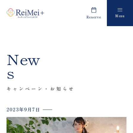
Menu
Reserve
Plan
Report
プラン・料金
撮影レポート
Costume
Staff
New
衣装
スタッフ紹介
s
About us
FAQ
私たちについて
よくあるご質問
キャンペーン・お知らせ
Retouch
News
フォトレタッチ
キャンペーン・お知らせ
2023年9月7日
Studio
Blog
スタジオ紹介
ブログ