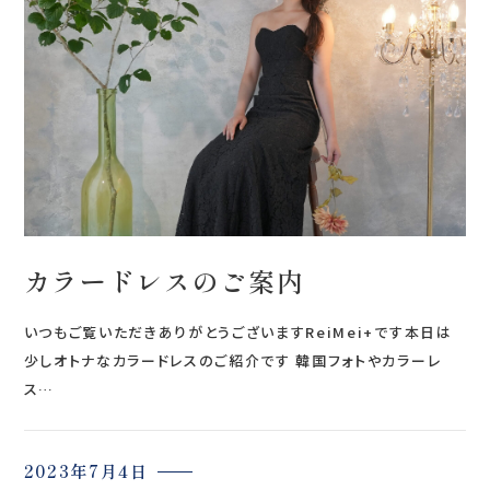
会社案内
プライバシーポリシー
来店のご予約
お問い合わせ
カラードレスのご案内
いつもご覧いただきありがとうございますReiMei+です本日は
少しオトナなカラードレスのご紹介です 韓国フォトやカラーレ
ス…
〒963-8041
福島県郡山市富田町権現林9−１
2023年7月4日