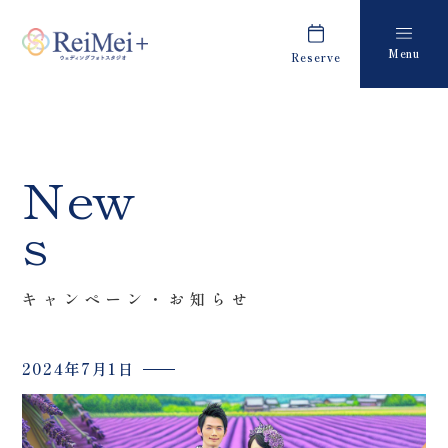
Menu
Reserve
Plan
Report
プラン・料金
撮影レポート
Costume
Staff
New
衣装
スタッフ紹介
s
About us
FAQ
私たちについて
よくあるご質問
キャンペーン・お知らせ
Retouch
News
フォトレタッチ
キャンペーン・お知らせ
2024年7月1日
Studio
Blog
スタジオ紹介
ブログ