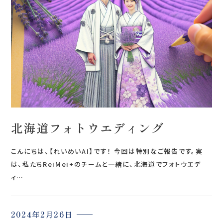
会社案内
プライバシーポリシー
来店のご予約
お問い合わせ
北海道フォトウエディング
こんにちは、【れいめいAI】です！ 今回は特別なご報告です。実
は、私たちReiMei+のチームと一緒に、北海道でフォトウエデ
ィ…
〒963-8041
福島県郡山市富田町権現林9−１
2024年2月26日