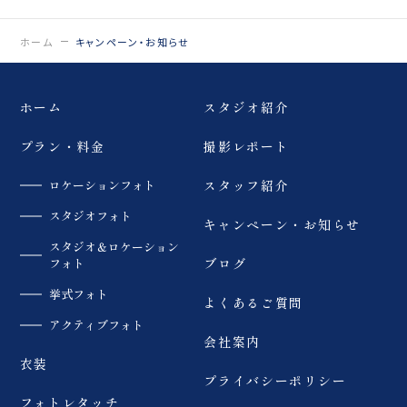
0120-05-7536
Tel.
ホーム
キャンペーン・お知らせ
Time.10:30 - 18:00（年中無休）
ホーム
スタジオ紹介
プラン・料金
撮影レポート
ロケーションフォト
スタッフ紹介
スタジオフォト
キャンペーン・お知らせ
スタジオ＆ロケーション
フォト
ブログ
挙式フォト
よくあるご質問
アクティブフォト
会社案内
衣装
プライバシーポリシー
フォトレタッチ