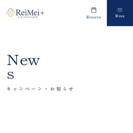
Menu
Reserve
Plan
Report
プラン・料金
撮影レポート
Costume
Staff
New
衣装
スタッフ紹介
s
About us
FAQ
私たちについて
よくあるご質問
キャンペーン・お知らせ
Retouch
News
フォトレタッチ
キャンペーン・お知らせ
Studio
Blog
スタジオ紹介
ブログ