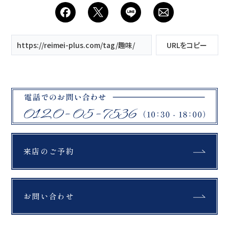
会社案内
プライバシーポリシー
https://reimei-plus.com/tag/趣味/
URLをコピー
来店のご予約
お問い合わせ
来店のご予約
お問い合わせ
〒963-8041
福島県郡山市富田町権現林9−１