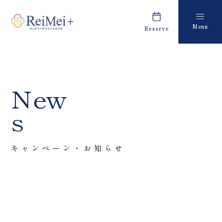
Menu
Reserve
Plan
Report
プラン・料金
撮影レポート
Costume
Staff
New
衣装
スタッフ紹介
s
About us
FAQ
私たちについて
よくあるご質問
キャンペーン・お知らせ
Retouch
News
フォトレタッチ
キャンペーン・お知らせ
Studio
Blog
スタジオ紹介
ブログ