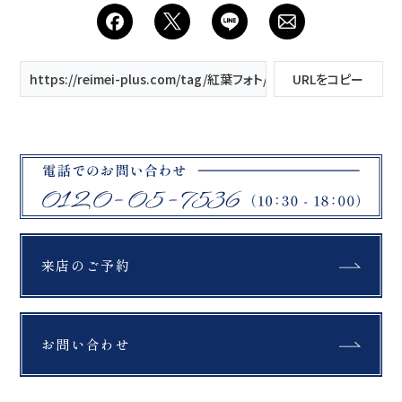
会社案内
プライバシーポリシー
https://reimei-plus.com/tag/紅葉フォト/
URLをコピー
来店のご予約
お問い合わせ
来店のご予約
お問い合わせ
〒963-8041
福島県郡山市富田町権現林9−１