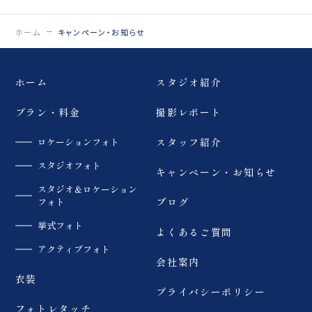
0120-05-7536
Tel.
ホーム
キャンペーン・お知らせ
Time.10:30 - 18:00（年中無休）
ホーム
スタジオ紹介
プラン・料金
撮影レポート
ロケーションフォト
スタッフ紹介
スタジオフォト
キャンペーン・お知らせ
スタジオ＆ロケーション
フォト
ブログ
挙式フォト
よくあるご質問
アクティブフォト
会社案内
衣装
プライバシーポリシー
フォトレタッチ