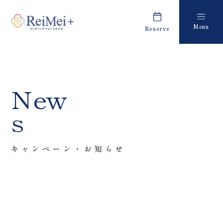
Menu
Reserve
Plan
Report
プラン・料金
撮影レポート
Costume
Staff
New
衣装
スタッフ紹介
s
About us
FAQ
私たちについて
よくあるご質問
キャンペーン・お知らせ
Retouch
News
フォトレタッチ
キャンペーン・お知らせ
Studio
Blog
スタジオ紹介
ブログ