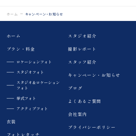
0120-05-7536
Tel.
ホーム
キャンペーン・お知らせ
Time.10:30 - 18:00（年中無休）
ホーム
スタジオ紹介
プラン・料金
撮影レポート
ロケーションフォト
スタッフ紹介
スタジオフォト
キャンペーン・お知らせ
スタジオ＆ロケーション
フォト
ブログ
挙式フォト
よくあるご質問
アクティブフォト
会社案内
衣装
プライバシーポリシー
フォトレタッチ