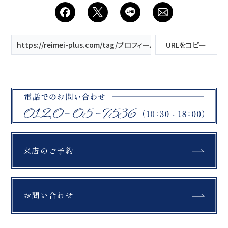
会社案内
プライバシーポリシー
https://reimei-plus.com/tag/プロフィール動画/
URLをコピー
来店のご予約
お問い合わせ
来店のご予約
お問い合わせ
〒963-8041
福島県郡山市富田町権現林9−１