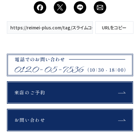
会社案内
プライバシーポリシー
https://reimei-plus.com/tag/スライムコーナー/
URLをコピー
来店のご予約
お問い合わせ
来店のご予約
お問い合わせ
〒963-8041
福島県郡山市富田町権現林9−１