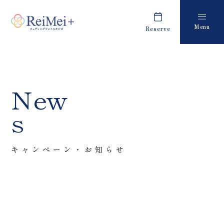
Menu
Reserve
Plan
Report
プラン・料金
撮影レポート
Costume
Staff
New
衣装
スタッフ紹介
s
About us
FAQ
私たちについて
よくあるご質問
キャンペーン・お知らせ
Retouch
News
フォトレタッチ
キャンペーン・お知らせ
Studio
Blog
スタジオ紹介
ブログ