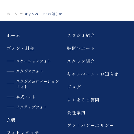
0120-05-7536
Tel.
ホーム
キャンペーン・お知らせ
Time.10:30 - 18:00（年中無休）
ホーム
スタジオ紹介
プラン・料金
撮影レポート
ロケーションフォト
スタッフ紹介
スタジオフォト
キャンペーン・お知らせ
スタジオ＆ロケーション
フォト
ブログ
挙式フォト
よくあるご質問
アクティブフォト
会社案内
衣装
プライバシーポリシー
フォトレタッチ