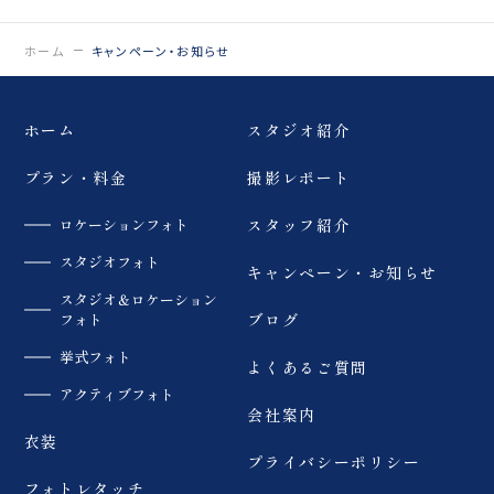
0120-05-7536
Tel.
ホーム
キャンペーン・お知らせ
Time.10:30 - 18:00（年中無休）
ホーム
スタジオ紹介
プラン・料金
撮影レポート
ロケーションフォト
スタッフ紹介
スタジオフォト
キャンペーン・お知らせ
スタジオ＆ロケーション
フォト
ブログ
挙式フォト
よくあるご質問
アクティブフォト
会社案内
衣装
プライバシーポリシー
フォトレタッチ