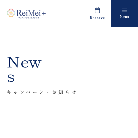
Menu
Reserve
Plan
Report
プラン・料金
撮影レポート
Costume
Staff
New
衣装
スタッフ紹介
s
About us
FAQ
私たちについて
よくあるご質問
キャンペーン・お知らせ
Retouch
News
フォトレタッチ
キャンペーン・お知らせ
Studio
Blog
スタジオ紹介
ブログ