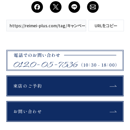
会社案内
プライバシーポリシー
https://reimei-plus.com/tag/キャンペーン/
URLをコピー
来店のご予約
お問い合わせ
来店のご予約
お問い合わせ
〒963-8041
福島県郡山市富田町権現林9−１