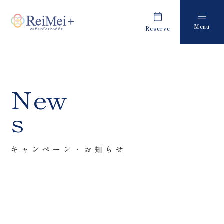
Menu
Reserve
Plan
Report
プラン・料金
撮影レポート
Costume
Staff
New
衣装
スタッフ紹介
s
About us
FAQ
私たちについて
よくあるご質問
キャンペーン・お知らせ
Retouch
News
フォトレタッチ
キャンペーン・お知らせ
Studio
Blog
スタジオ紹介
ブログ