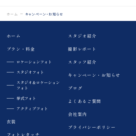
0120-05-7536
Tel.
ホーム
キャンペーン・お知らせ
Time.10:30 - 18:00（年中無休）
ホーム
スタジオ紹介
プラン・料金
撮影レポート
ロケーションフォト
スタッフ紹介
スタジオフォト
キャンペーン・お知らせ
スタジオ＆ロケーション
フォト
ブログ
挙式フォト
よくあるご質問
アクティブフォト
会社案内
衣装
プライバシーポリシー
フォトレタッチ