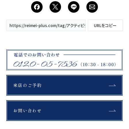
会社案内
プライバシーポリシー
https://reimei-plus.com/tag/アクティビティ/
URLをコピー
来店のご予約
お問い合わせ
来店のご予約
お問い合わせ
〒963-8041
福島県郡山市富田町権現林9−１