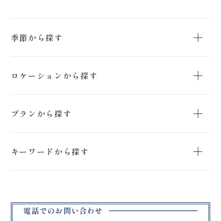
季節から探す
冬
夏
春
ロケーションから探す
秋
上富良野町日の
猪苗代ハーブ園
鳥沼公園
出公園
プランから探す
上富良野町
日の出公園
開成山球場
スタジオ＆ロケー
スタジオペットプ
アクティブフォト
ションフォトプラ
キーワードから探す
ラン
プラン
ン
石筵ふれあい牧
リステル猪苗代
旭岳
場
スタジオフォトプ
ブラックドレス
ロケーションフォ
吾妻小富士
桜
挙式フォトプラン
ラン
トプラン
マリアイースト教
曽原湖
大内宿
会
緑水苑
ハーブ園
教会