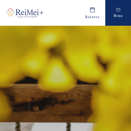
Menu
Reserve
Plan
Report
プラン・料金
撮影レポート
Costume
Staff
衣装
スタッフ紹介
About us
FAQ
私たちについて
よくあるご質問
Retouch
News
フォトレタッチ
キャンペーン・お知らせ
Studio
Blog
スタジオ紹介
ブログ