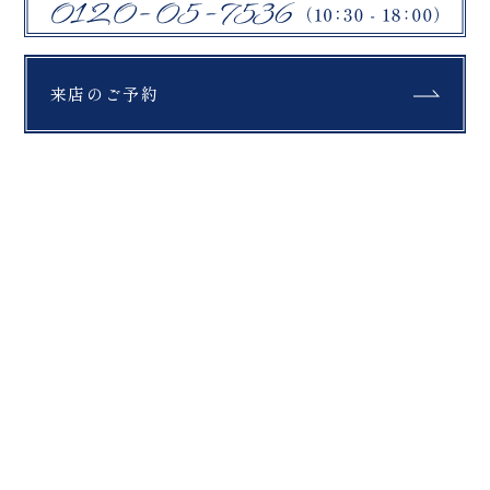
札幌市
モエレ沼公園
富良野
セレモニー
綿帽子
紋付袴
美瑛町
ファームズ千代田
四季彩の丘
来店のご予約
紅葉
銀杏
もみじ
青い池
翠ヶ丘公園
鶴ヶ城
福島県郡山市
公園
富良野
お問い合わせ
布引高原
開成山大神宮
北海道
ラベンダー
ひつじ
馬
薄磯海岸
スキー場
チャペル
撮影
鶴ヶ城
猪苗代
ホーム
撮影レポート
美瑛町の撮影レポート一覧
三ノ倉
日中線記念館
浄土平
ペット撮影
旭岳
登山
ホーム
スタジオ紹介
猪苗代湖
緑水苑
いわき
薄磯海岸
砂浜
プラン・料金
撮影レポート
マリアイースト教
会津
大内宿
ロケーションフォト
スタッフ紹介
会