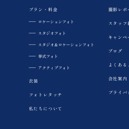
大内宿
モエレ沼公園
プラン・料金
撮影レポ
ロケーションフォト
スタッフ
青い池
美瑛
スタジオフォト
キャンペ
SUP
カラードレス
スタジオ＆ロケーションフォト
ブログ
挙式フォト
趣味
スキー場
よくある
アクティブフォト
会社案内
家族撮影
海
衣装
プライバ
フォトレタッチ
ウェディングドレス
ウェディングフォト
私たちについて
サップ
スタジオ