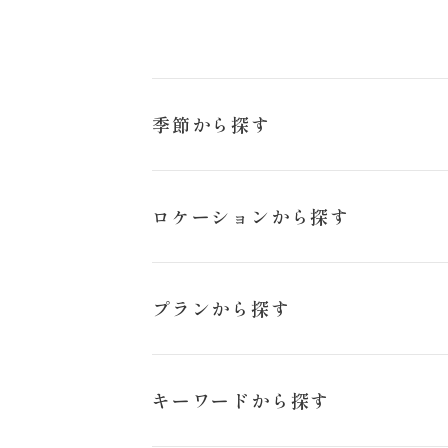
季節から探す
冬
ロケーションから探す
来店のご予約
猪苗代ハーブ園
プランから探す
お問い合わせ
日の出公園
スタジオペットプラン
キーワードから探す
旭岳