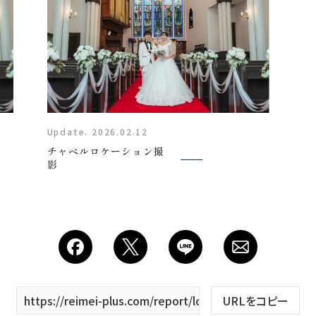
Plan
Update. 2026.02.12
チャペルロケーション撮
影
プラン・料金
Costume
衣装
About us
https://reimei-plus.com/report/location/マリアイースト
URLをコピー