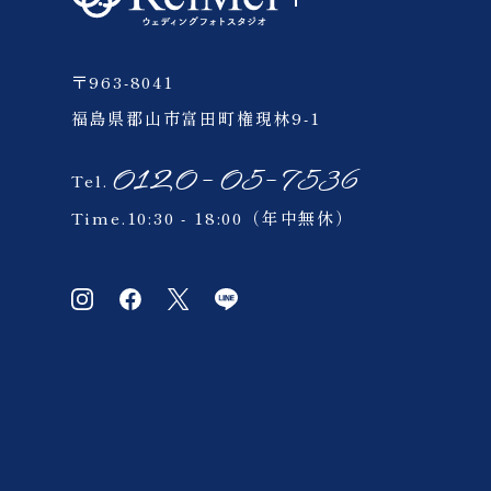
会津
〒963-8041
四季彩の丘
福島県郡山市富田町権現林9-1
ウェイクサーフィン
0120-05-7536
Tel.
Time.10:30 - 18:00（年中無休）
ペット
北海道
ウェディング
ゲレンデ