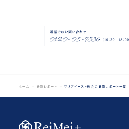
ロケーションフォトプラン
ブラックドレス
札幌市
ハーブ園
ファームズ千代田
紋付袴
鶴ヶ城
福島県郡山市
薄磯海岸
ひつじ
日中線記念館
ホーム
撮影レポート
マリアイースト教会の撮影レポート一覧
猪苗代
いわき