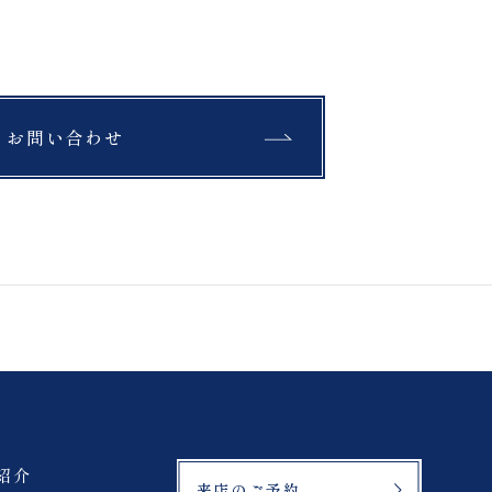
緑水苑
美瑛町
綿帽子
翠ヶ丘公園
お問い合わせ
もみじ
北海道
ラベンダー
三ノ倉
鶴ヶ城
緑水苑
登山
マリアイースト教会
紹介
来店のご予約