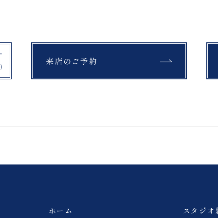
挙式フォトプラン
吾妻小富士
桜
モエレ沼公園
富良野
教会
セレモニー
四季彩の丘
青い池
来店のご予約
紅葉
銀杏
布引高原
開成山大神宮
公園
富良野
スキー場
チャペル
馬
撮影
浄土平
猪苗代湖
ペット撮影
旭岳
薄磯海岸
砂浜
ホーム
スタジオ