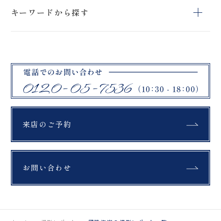
スタジオ＆ロケー
スタジオペットプ
アクティブフォト
ションフォトプラ
キーワードから探す
ラン
プラン
ン
石筵ふれあい牧
リステル猪苗代
旭岳
場
スタジオフォトプ
ブラックドレス
ロケーションフォ
吾妻小富士
桜
挙式フォトプラン
ラン
トプラン
マリアイースト教
曽原湖
大内宿
会
緑水苑
ハーブ園
教会
札幌市
モエレ沼公園
富良野
セレモニー
綿帽子
紋付袴
美瑛町
ファームズ千代田
四季彩の丘
来店のご予約
紅葉
銀杏
もみじ
青い池
翠ヶ丘公園
鶴ヶ城
福島県郡山市
公園
富良野
お問い合わせ
布引高原
開成山大神宮
北海道
ラベンダー
ひつじ
馬
薄磯海岸
スキー場
チャペル
撮影
鶴ヶ城
猪苗代