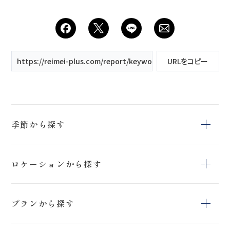
https://reimei-plus.com/report/keyword/薄磯海岸/
URLをコピー
季節から探す
冬
夏
春
ロケーションから探す
秋
上富良野町日の
猪苗代ハーブ園
鳥沼公園
出公園
プランから探す
上富良野町
日の出公園
開成山球場