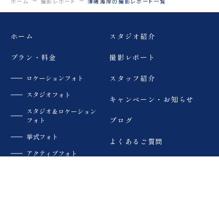
ホーム
撮影レポート
薄磯海岸の撮影レポート一覧
三ノ倉
日中線記念館
浄土平
ペット撮影
旭岳
登山
ホーム
スタジオ紹介
猪苗代湖
緑水苑
いわき
薄磯海岸
砂浜
プラン・料金
撮影レポート
マリアイースト教
会津
大内宿
ロケーションフォト
スタッフ紹介
会
スタジオフォト
キャンペーン・お知らせ
モエレ沼公園
札幌市
四季彩の丘
スタジオ＆ロケーション
フォト
ブログ
青い池
美瑛
サーフィン
挙式フォト
よくあるご質問
アクティブフォト
ウェイクサーフィ
会社案内
SUP
カラードレス
ン
衣装
プライバシーポリシー
夏
ペット
趣味
フォトレタッチ
私たちについて