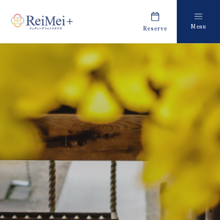
Menu
Reserve
Plan
Report
プラン・料金
撮影レポート
Costume
Staff
衣装
スタッフ紹介
About us
FAQ
私たちについて
よくあるご質問
Retouch
News
フォトレタッチ
キャンペーン・お知らせ
Studio
Blog
スタジオ紹介
ブログ