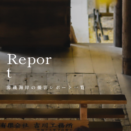
会社案内
プライバシーポリシー
来店のご予約
Repor
t
お問い合わせ
薄磯海岸の撮影レポート一覧
〒963-8041
福島県郡山市富田町権現林9−１