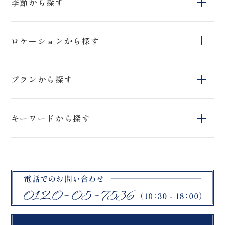
季節から探す
冬
夏
春
ロケーションから探す
秋
上富良野町日の
猪苗代ハーブ園
鳥沼公園
出公園
プランから探す
上富良野町
日の出公園
開成山球場
スタジオ＆ロケー
スタジオペットプ
アクティブフォト
ションフォトプラ
キーワードから探す
ラン
プラン
ン
石筵ふれあい牧
リステル猪苗代
旭岳
場
スタジオフォトプ
ブラックドレス
ロケーションフォ
吾妻小富士
桜
挙式フォトプラン
ラン
トプラン
マリアイースト教
曽原湖
大内宿
会
緑水苑
ハーブ園
教会
札幌市
モエレ沼公園
富良野
セレモニー
綿帽子
紋付袴