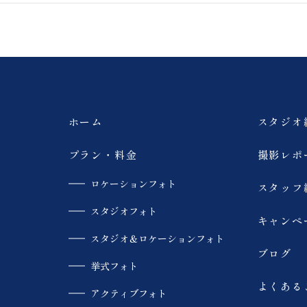
馬
撮影
浄土平
猪苗代湖
ペット撮影
旭岳
薄磯海岸
砂浜
ホーム
スタジオ
大内宿
モエレ沼公園
プラン・料金
撮影レポ
ロケーションフォト
スタッフ
青い池
美瑛
スタジオフォト
キャンペ
SUP
カラードレス
スタジオ＆ロケーションフォト
ブログ
挙式フォト
趣味
スキー場
よくある
アクティブフォト