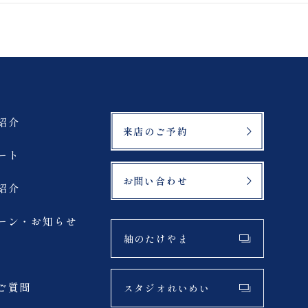
鶴ヶ城
緑水苑
登山
マリアイースト教会
紹介
来店のご予約
札幌市
ート
お問い合わせ
紹介
サーフィン
ーン・お知らせ
夏
紬のたけやま
アクティブ
ご質問
スタジオれいめい