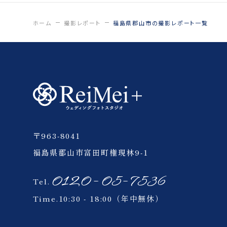
ひつじ
日中線記念館
ホーム
撮影レポート
福島県郡山市の撮影レポート一覧
猪苗代
いわき
会津
〒963-8041
四季彩の丘
福島県郡山市富田町権現林9-1
ウェイクサーフィン
0120-05-7536
Tel.
Time.10:30 - 18:00（年中無休）
ペット