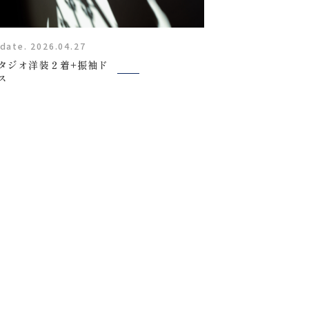
Report
date. 2026.04.27
タジオ洋装２着+振袖ド
ス
撮影レポート
Staff
スタッフ紹介
FAQ
よくあるご質問
News