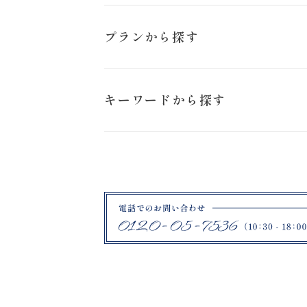
猪苗代ハーブ園
プランから探す
日の出公園
スタジオペットプラン
キーワードから探す
旭岳
ロケーションフォトプラン
ブラックドレス
札幌市
ハーブ園
ファームズ千代田
紋付袴
鶴ヶ城
福島県郡山市
薄磯海岸