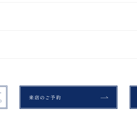
鳥沼公園
上富良野町日の出公園
開成山球場
石筵ふれあい牧場
スタジオ＆ロケーションフォトプ
アクティブフォトプラン
ラン
曽原湖
マリアイースト教会
挙式フォトプラン
吾妻小富士
桜
モエレ沼公園
富良野
教会
セレモニー
四季彩の丘
青い池
来店のご予約
紅葉
銀杏
布引高原
開成山大神宮
公園
富良野
スキー場
チャペル