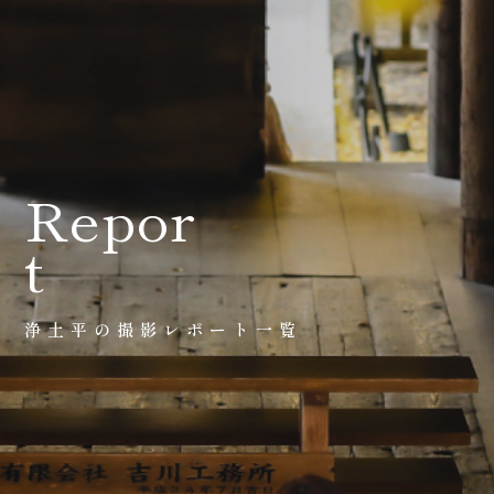
会社案内
プライバシーポリシー
来店のご予約
Repor
t
お問い合わせ
浄土平の撮影レポート一覧
〒963-8041
福島県郡山市富田町権現林9−１