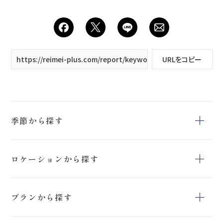
https://reimei-plus.com/report/keyword/浄土平/
URLをコピー
季節から探す
冬
夏
春
ロケーションから探す
秋
上富良野町日の
猪苗代ハーブ園
鳥沼公園
出公園
プランから探す
上富良野町
日の出公園
開成山球場