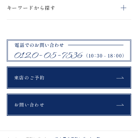
スタジオ＆ロケー
スタジオペットプ
アクティブフォト
ションフォトプラ
キーワードから探す
ラン
プラン
ン
石筵ふれあい牧
リステル猪苗代
旭岳
場
スタジオフォトプ
ブラックドレス
ロケーションフォ
吾妻小富士
桜
挙式フォトプラン
ラン
トプラン
マリアイースト教
曽原湖
大内宿
会
緑水苑
ハーブ園
教会
札幌市
モエレ沼公園
富良野
セレモニー
綿帽子
紋付袴
美瑛町
ファームズ千代田
四季彩の丘
来店のご予約
紅葉
銀杏
もみじ
青い池
翠ヶ丘公園
鶴ヶ城
福島県郡山市
公園
富良野
お問い合わせ
布引高原
開成山大神宮
北海道
ラベンダー
ひつじ
馬
薄磯海岸
スキー場
チャペル
撮影
鶴ヶ城
猪苗代