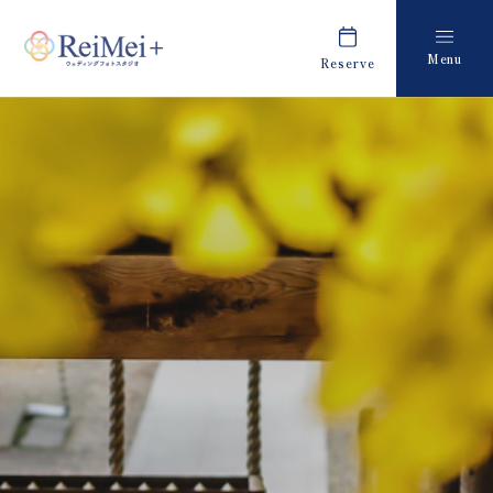
Menu
Reserve
Plan
Report
プラン・料金
撮影レポート
Costume
Staff
衣装
スタッフ紹介
About us
FAQ
私たちについて
よくあるご質問
Retouch
News
フォトレタッチ
キャンペーン・お知らせ
Studio
Blog
スタジオ紹介
ブログ