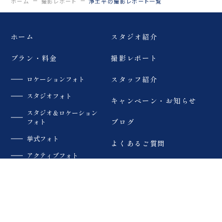
ホーム
撮影レポート
浄土平の撮影レポート一覧
三ノ倉
日中線記念館
浄土平
ペット撮影
旭岳
登山
ホーム
スタジオ紹介
猪苗代湖
緑水苑
いわき
薄磯海岸
砂浜
プラン・料金
撮影レポート
マリアイースト教
会津
大内宿
ロケーションフォト
スタッフ紹介
会
スタジオフォト
キャンペーン・お知らせ
モエレ沼公園
札幌市
四季彩の丘
スタジオ＆ロケーション
フォト
ブログ
青い池
美瑛
サーフィン
挙式フォト
よくあるご質問
アクティブフォト
ウェイクサーフィ
会社案内
SUP
カラードレス
ン
衣装
プライバシーポリシー
夏
ペット
趣味
フォトレタッチ
私たちについて