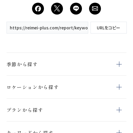
https://reimei-plus.com/report/keyword/吾妻小富士/
URLをコピー
季節から探す
冬
夏
春
ロケーションから探す
秋
上富良野町日の
猪苗代ハーブ園
鳥沼公園
出公園
プランから探す
上富良野町
日の出公園
開成山球場
スタジオ＆ロケー
スタジオペットプ
アクティブフォト
ションフォトプラ
キーワードから探す