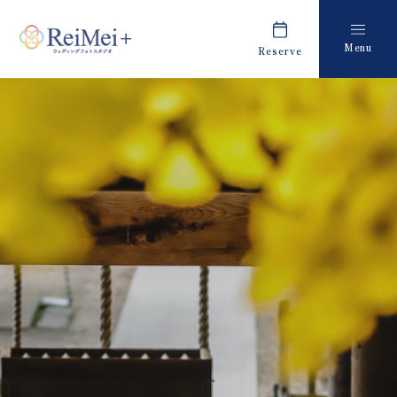
Menu
Reserve
Plan
Report
プラン・料金
撮影レポート
Costume
Staff
衣装
スタッフ紹介
About us
FAQ
私たちについて
よくあるご質問
Retouch
News
フォトレタッチ
キャンペーン・お知らせ
Studio
Blog
スタジオ紹介
ブログ