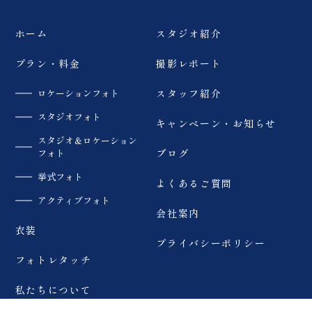
ペット撮影
旭岳
登山
ホーム
スタジオ紹介
猪苗代湖
緑水苑
いわき
薄磯海岸
砂浜
プラン・料金
撮影レポート
マリアイースト教
会津
大内宿
ロケーションフォト
スタッフ紹介
会
スタジオフォト
キャンペーン・お知らせ
モエレ沼公園
札幌市
四季彩の丘
スタジオ＆ロケーション
フォト
ブログ
青い池
美瑛
サーフィン
挙式フォト
よくあるご質問
アクティブフォト
ウェイクサーフィ
会社案内
SUP
カラードレス
ン
衣装
プライバシーポリシー
夏
ペット
趣味
フォトレタッチ
私たちについて
スキー場
アクティブ
北海道