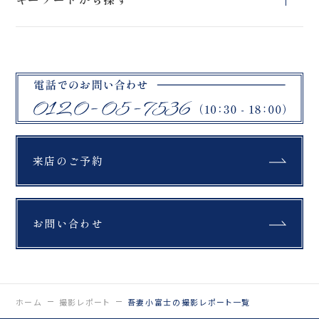
ラン
プラン
ン
石筵ふれあい牧
リステル猪苗代
旭岳
場
スタジオフォトプ
ブラックドレス
ロケーションフォ
吾妻小富士
桜
挙式フォトプラン
ラン
トプラン
マリアイースト教
曽原湖
大内宿
会
緑水苑
ハーブ園
教会
札幌市
モエレ沼公園
富良野
セレモニー
綿帽子
紋付袴
美瑛町
ファームズ千代田
四季彩の丘
来店のご予約
紅葉
銀杏
もみじ
青い池
翠ヶ丘公園
鶴ヶ城
福島県郡山市
公園
富良野
お問い合わせ
布引高原
開成山大神宮
北海道
ラベンダー
ひつじ
馬
薄磯海岸
スキー場
チャペル
撮影
鶴ヶ城
猪苗代
ホーム
撮影レポート
吾妻小富士の撮影レポート一覧
三ノ倉
日中線記念館
浄土平