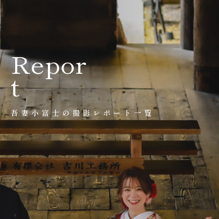
会社案内
プライバシーポリシー
Repor
t
来店のご予約
吾妻小富士の撮影レポート一覧
お問い合わせ
〒963-8041
福島県郡山市富田町権現林9−１