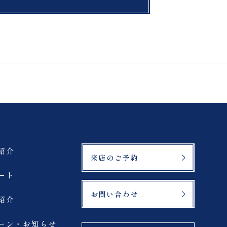
もみじ
北海道
ラベンダー
三ノ倉
鶴ヶ城
緑水苑
登山
マリアイースト教会
紹介
来店のご予約
札幌市
ート
お問い合わせ
紹介
サーフィン
ーン・お知らせ