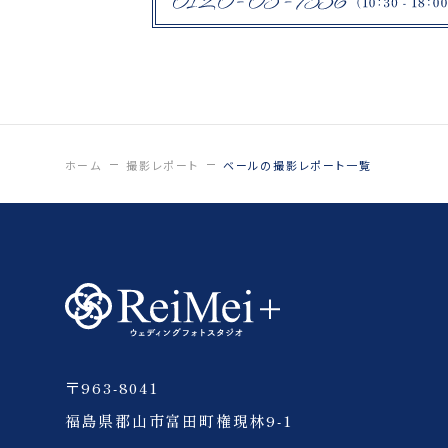
紋付袴
鶴ヶ城
福島県郡山市
薄磯海岸
ひつじ
日中線記念館
ホーム
撮影レポート
ベールの撮影レポート一覧
猪苗代
いわき
会津
〒963-8041
四季彩の丘
福島県郡山市富田町権現林9-1