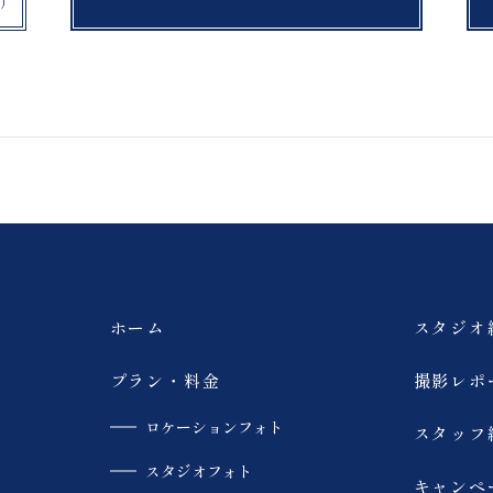
紅葉
銀杏
布引高原
開成山大神宮
公園
富良野
スキー場
チャペル
馬
撮影
浄土平
猪苗代湖
ペット撮影
旭岳
薄磯海岸
砂浜
ホーム
スタジオ
大内宿
モエレ沼公園
プラン・料金
撮影レポ
ロケーションフォト
スタッフ
青い池
美瑛
スタジオフォト
キャンペ