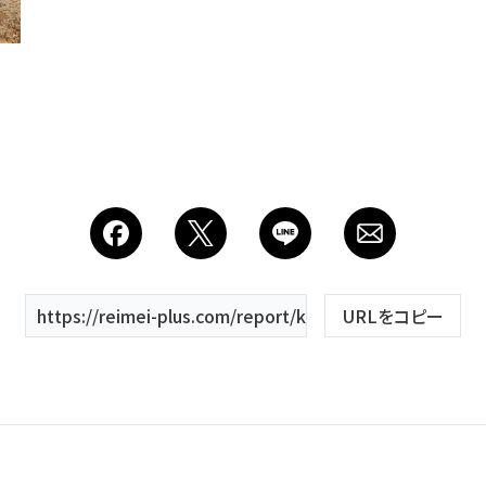
Costume
衣装
About us
私たちについて
Retouch
https://reimei-plus.com/report/keyword/ベール/
URLをコピー
フォトレタッチ
Studio
スタジオ紹介