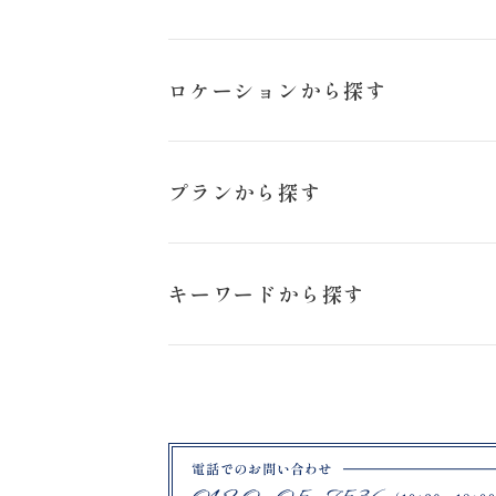
お問い合わせ
冬
ロケーションから探す
猪苗代ハーブ園
プランから探す
日の出公園
スタジオペットプラン
キーワードから探す
旭岳
ロケーションフォトプラン
ブラックドレス
札幌市
ハーブ園
ファームズ千代田