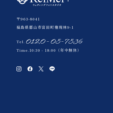
会津
〒963-8041
四季彩の丘
福島県郡山市富田町権現林9-1
ウェイクサーフィン
0120-05-7536
Tel.
Time.10:30 - 18:00（年中無休）
ペット
北海道
ウェディング
ゲレンデ