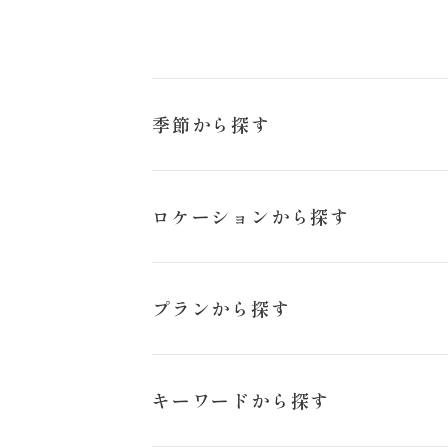
季節から探す
冬
ロケーションから探す
来店のご予約
猪苗代ハーブ園
プランから探す
お問い合わせ
日の出公園
スタジオペットプラン
キーワードから探す
旭岳