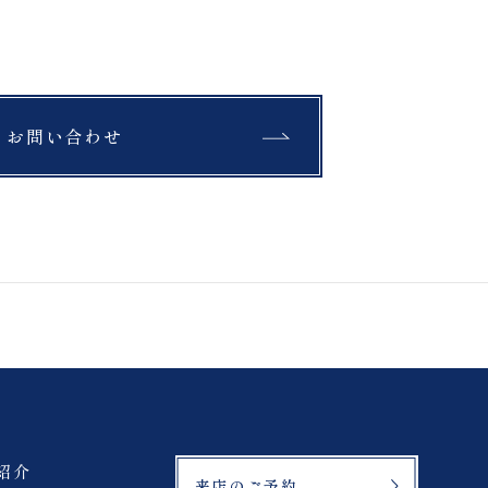
緑水苑
美瑛町
綿帽子
翠ヶ丘公園
お問い合わせ
もみじ
北海道
ラベンダー
三ノ倉
鶴ヶ城
緑水苑
登山
マリアイースト教会
紹介
来店のご予約