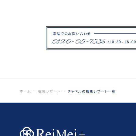
ロケーションフォトプラン
ブラックドレス
札幌市
ハーブ園
ファームズ千代田
紋付袴
鶴ヶ城
福島県郡山市
薄磯海岸
ひつじ
日中線記念館
ホーム
撮影レポート
チャペルの撮影レポート一覧
猪苗代
いわき