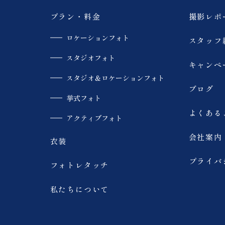
大内宿
モエレ沼公園
プラン・料金
撮影レポ
ロケーションフォト
スタッフ
青い池
美瑛
スタジオフォト
キャンペ
SUP
カラードレス
スタジオ＆ロケーションフォト
ブログ
挙式フォト
趣味
スキー場
よくある
アクティブフォト
会社案内
家族撮影
海
衣装
プライバ
フォトレタッチ
ウェディングドレス
ウェディングフォト
私たちについて
サップ
スタジオ