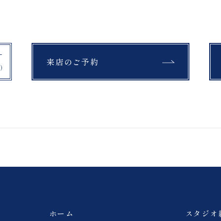
挙式フォトプラン
吾妻小富士
桜
モエレ沼公園
富良野
教会
セレモニー
四季彩の丘
青い池
来店のご予約
紅葉
銀杏
布引高原
開成山大神宮
公園
富良野
スキー場
チャペル
馬
撮影
浄土平
猪苗代湖
ペット撮影
旭岳
薄磯海岸
砂浜
ホーム
スタジオ