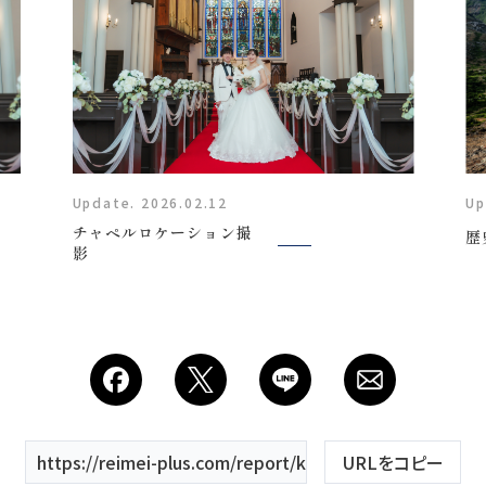
Plan
Update. 2026.02.12
Up
チャペルロケーション撮
歴
影
プラン・料金
Costume
衣装
About us
https://reimei-plus.com/report/keyword/チャペル/
URLをコピー