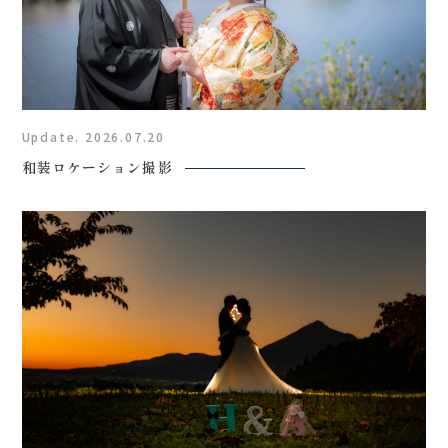
Update. 2026.07.20
和装ロケーション撮影