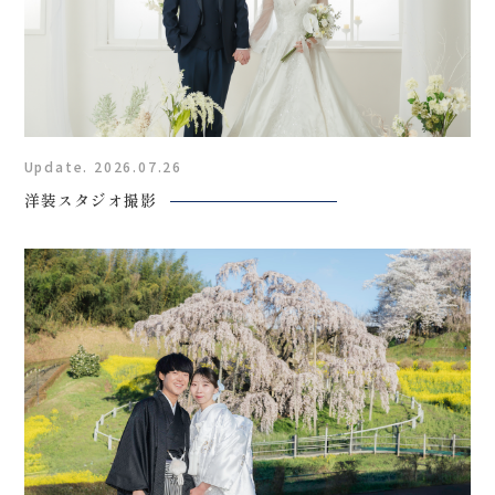
Update. 2026.07.26
洋装スタジオ撮影